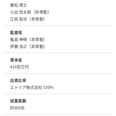
廣松 靖士
小出 恒太郎（非常勤）
江尻 拓也（非常勤）
監査役
亀島 伸明（非常勤）
伊藤 浩之（非常勤）
資本金
410百万円
出資比率
エトリア株式会社 100%
従業員数
約900名