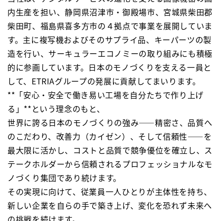
内生産を担い、静岡県沼津市・御殿場市、宮城県柴田郡
柴田町、福島県喜多方市の４拠点で事業を展開していま
す。主に複写機およびそのサプライ品、キーパーツの製
造を行い、サーキュラーエコノミーの取り組みにも積極
的に参画しています。日本のモノづくりを支える一員と
して、ETRIAグループの発展に貢献してまいります。
**「安心・安全で働き易い工場を自分たちで作り上げ
る」**という理念のもと、
世界に誇る日本のモノづくりの強み――精密さ、品質へ
のこだわり、改善力（カイゼン）、そして信頼性――を
最大限に活かし、コストと品質で競争優位を確立し、ス
テークホルダーから信頼されるプロフェッショナルなモ
ノづくり集団であり続けます。
その実現に向けて、従業員一人ひとりが主体性を持ち、
新しい企業を自らの手で築き上げ、変化を恐れず未来へ
の挑戦を続けます。